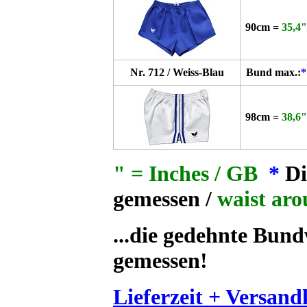
90cm =
35,4"
Nr. 712 / Weiss-Blau
Bund max.:
*
98cm =
38,6"
" = Inches / GB
*
Di
gemessen /
waist ar
...die gedehnte Bund
gemessen!
Lieferzeit + Versand