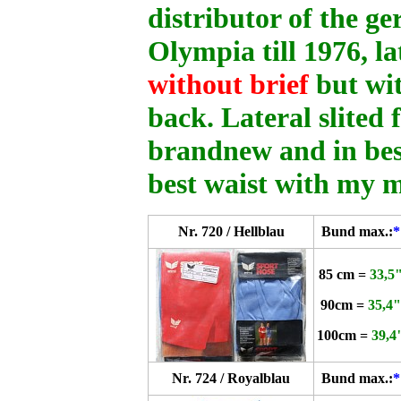
distributor of the 
Olympia till 1976, la
without brief
but wit
back. Lateral slited 
brandnew and in best
best waist with my 
Nr. 720 / Hellblau
Bund max.:
*
85 cm =
33,5
90cm =
35,4"
100cm =
39,4
Nr. 724 / Royalblau
Bund max.:
*