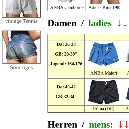
ANBA Camborne
Adidas Kids 1985
↓↓
Damen /
ladies
Da: 36-38
GB: 28-30"
Jugend: 164-176
ANBA Maiori
Da: 40-42
GB:32-34"
Erima (DE)
A
↓
Herren /
mens: