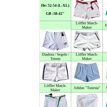
He: 52-54 (L-XL)
GB :38-42"
Löffler Match-
H
Maker
Diadora / Segeln /
Löffler Match-
Tennis
Maker
Löffler Match-
Adidas "Tunesia"
Maker