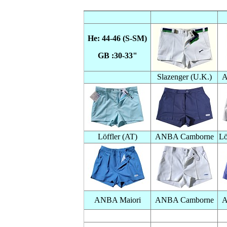
He: 44-46 (S-SM)
GB :30-33"
Slazenger (U.K.)
A
Löffler (AT)
ANBA Camborne
Lö
ANBA Maiori
ANBA Camborne
A