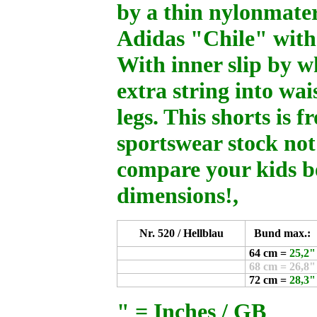
by a thin nylonmateri
Adidas "Chile" with 
With inner slip by wh
extra string into wai
legs. This shorts is
sportswear stock not
compare your kids b
dimensions!,
Nr. 520 / Hellblau
Bund max.:
64 cm =
25,2"
68 cm = 26,8"
72 cm =
28,3"
" = Inches / GB