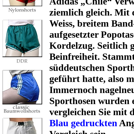
Adidas „Chile“ Verw
ziemlich gleich. Mi
Weiss, breitem Ban
aufgesetzter Popota
Kordelzug. Seitlich g
Beinfreiheit. Stammt
süddeutschen Sporth
geführt hatte, also m
Immernoch nagelneu 
Sporthosen wurden ei
vergleichen Sie mit
Blau gedruckten
Ang