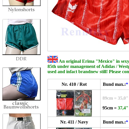
An original Erima "Mexico" in sexy F
85th under management of Adidas / Westge
used and infact brandnew still! Please c
Nr. 410 / Rot
Bund max.:
*
89cm = 35,0"
95cm =
37,4"
Nr. 411 / Navy
Bund max.:
*