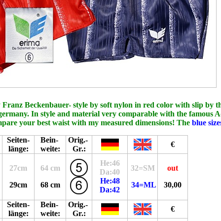
ranz Beckenbauer- style by soft nylon in red color with slip by th
rmany. In style and material very comparable with the famous Adid
ompare your best waist with my measured dimensions! The
blue size
Seiten-
Bein-
Orig.-
€
länge:
weite:
Gr.:
He:46
27cm
64 cm
32=SM
out
Da:40
He:48
29cm
68 cm
34=ML
30,00
Da:42
Seiten-
Bein-
Orig.-
€
länge:
weite:
Gr.: