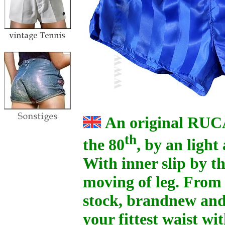
An original R
th
the 80
, by an ligh
With inner slip by th
moving of leg. From
stock, brandnew and 
your fittest waist w