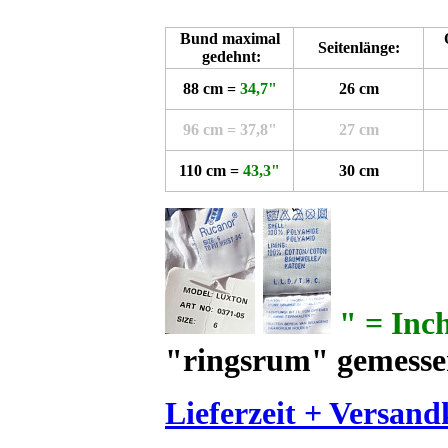
Bund maximal
Seitenlänge:
gedehnt:
88 cm =
34,7"
26 cm
96 cm = 37,8"
27 cm
110 cm =
43,3"
30 cm
" = Inch
"ringsrum" gemess
Lieferzeit + Versand