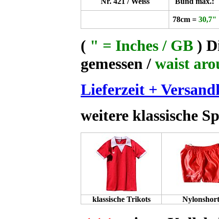
Nr. 421 / Weiss
Bund max.:
78cm =
30,7"
(
" = Inches / GB
)
D
gemessen /
waist ar
Lieferzeit + Versand
weitere klassische S
klassische Trikots
Nylonshort